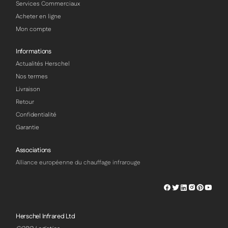
Services Commerciaux
Acheter en ligne
Mon compte
Informations
Actualités Herschel
Nos termes
Livraison
Retour
Confidentialité
Garantie
Associations
Alliance européenne du chauffage infrarouge
Herschel
Herschel
Herschel
Herschel
Herschel
Hersch
Facebook
Twitter
LinkedIn
Instagram
Pinterest
Youtu
Profile
Profile
Profile
Profile
Profile
Profile
Herschel Infrared Ltd