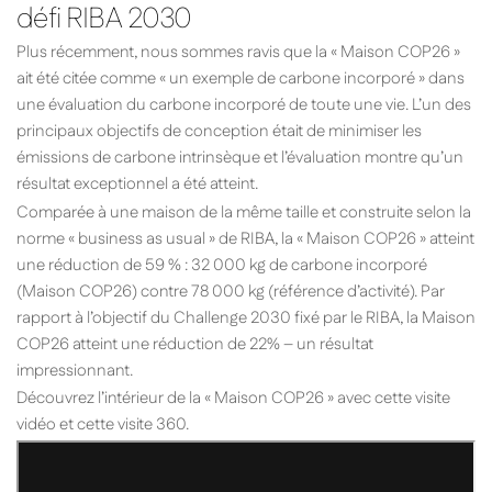
défi RIBA 2030
Plus récemment, nous sommes ravis que la « Maison COP26 »
ait été citée comme « un exemple de carbone incorporé » dans
une évaluation du carbone incorporé de toute une vie. L’un des
principaux objectifs de conception était de minimiser les
émissions de carbone intrinsèque et l’évaluation montre qu’un
résultat exceptionnel a été atteint.
Comparée à une maison de la même taille et construite selon la
norme « business as usual » de RIBA, la « Maison COP26 » atteint
une réduction de 59 % : 32 000 kg de carbone incorporé
(Maison COP26) contre 78 000 kg (référence d’activité). Par
rapport à l’objectif du Challenge 2030 fixé par le RIBA, la Maison
COP26 atteint une réduction de 22% – un résultat
impressionnant.
Découvrez l’intérieur de la « Maison COP26 » avec cette visite
vidéo et cette visite 360.