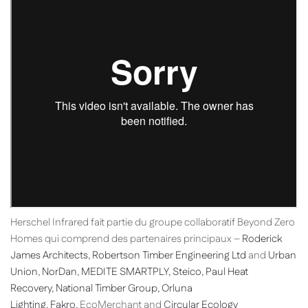
Herschel Infrared fait partie du groupe collaboratif Beyond Zero
Homes qui comprend des partenaires principaux –
Roderick
James Architects
,
Robertson Timber Engineering Ltd
and
Urban
Union
,
NorDan
,
MEDITE SMARTPLY
,
Steico
,
Paul Heat
Recovery
,
National Timber Group
,
Orluna
Lighting
,
Fakro
,
EcoMerchant
and
Circular Ecology