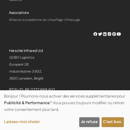
Associations
Alliance européenne du chauffage infrarouge
Herschel
Herschel
Herschel
Herschel
Herschel
Hersch
Facebook
Twitter
LinkedIn
Instagram
Pinterest
Youtu
Profile
Profile
Profile
Profile
Profile
Profile
Herschel Infrared Ltd
GOBO Logistics,
Europark 28,
Industriezone 3.602,
3620 Lanaken, België
BTW-ID: BE 0777.968.407
Bonjour ! Pourrions-nous activer des services supplémentaires pour
Publicité & Performance
? Vous pouvez toujours modifier ou retirer
© Copyright Herschel Infrared Ltd 2026
votre consentement plus tard.
Laissez-moi choisir
Je refuse
C'est bon.