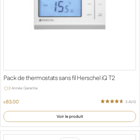
Pack de thermostats sans fil Herschel iQ T2
2 Année Garantie
83.00
3
AVIS
€
Noté
3
4.67
sur 5
Voir le produit
basé
sur
notations
client