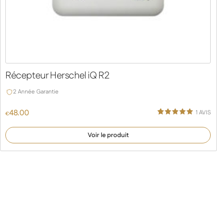
Récepteur Herschel iQ R2
2 Année Garantie
48.00
1
AVIS
€
Noté
1
5.00
sur 5
Voir le produit
basé sur
notation
client