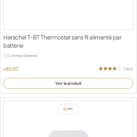
Herschel T-BT Thermostat sans fil alimenté par
batterie
2 Année Garantie
83.00
7
AVIS
€
Noté
7
4.00
sur 5
Voir le produit
basé
sur
notation
s client
WiFi