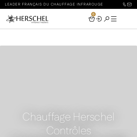
LEADER FRANÇAIS DU CHAUFFAGE INFRAROUGE
0
Your
Basket
Chauffage Herschel
Contrôles