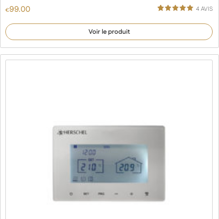
99.00
4
AVIS
€
Noté
4
5.00
sur 5
Voir le produit
basé sur
notations
client