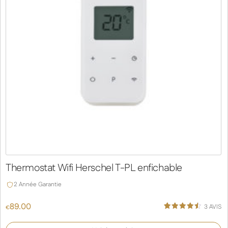
Thermostat Wifi Herschel T-PL enfichable
2 Année Garantie
89.00
3
AVIS
€
Noté
2
4.50
sur 5