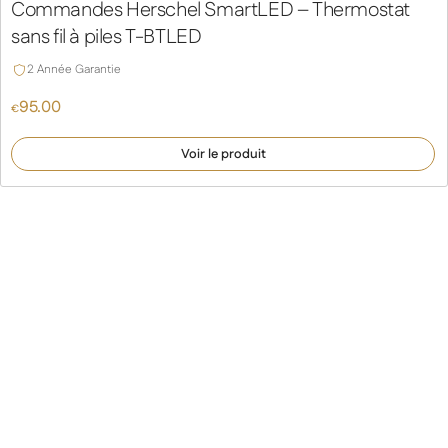
Commandes Herschel SmartLED – Thermostat
sans fil à piles T-BTLED
2 Année Garantie
95.00
€
Voir le produit
Accessoires intelligents Ultra iQ
pour économies d’énergie