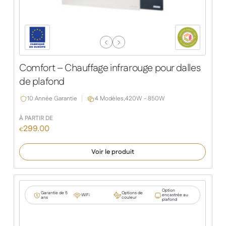
Previous
Next
Slide
Slide
Comfort – Chauffage infrarouge pour dalles
de plafond
10 Année Garantie
4 Modèles,
420W - 850W
À PARTIR DE
299.00
€
Voir le produit
Option
Garantie de 5
Options de
WiFi
encastrée au
ans
couleur
plafond