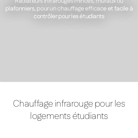
Radiateurs infrarouges minces, muraux ou
plafonniers, pour un chauffage efficace et facile à
contrôler pour les étudiants
FEATURED PRODUCT
Comfort – Panneau chauffant infrarouge blanc sans cadre
Chauffage infrarouge pour les
logements étudiants