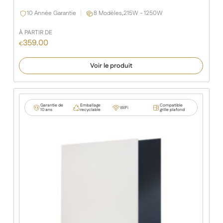
10 Année Garantie
8 Modèles,
215W - 1250W
À PARTIR DE
359.00
€
Voir le produit
Garantie de
Emballage
Compatible
WiFi
10 ans
recyclable
grille plafond