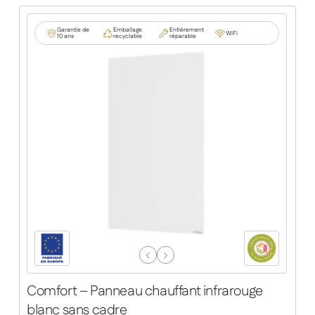
Garantie de
Emballage
Entièrement
WiFi
10 ans
recyclable
réparable
Previous
Next
Slide
Slide
Comfort – Panneau chauffant infrarouge
blanc sans cadre