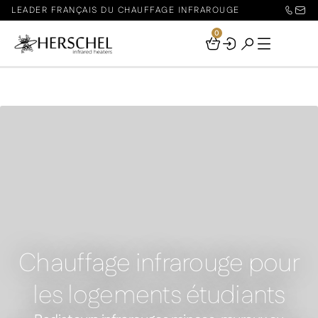
LEADER FRANÇAIS DU CHAUFFAGE INFRAROUGE
0
Your
Basket
Chauffage infrarouge pour
les logements étudiants