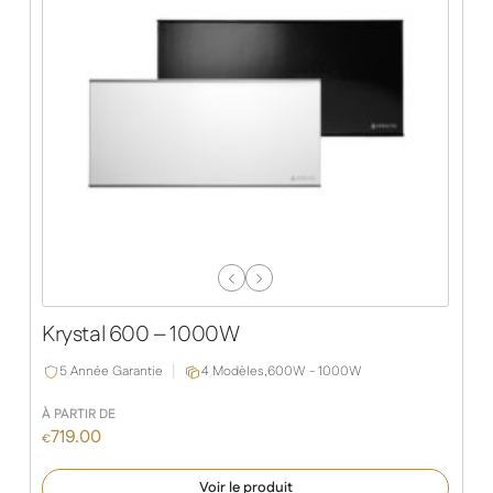
Previous
Next
Slide
Slide
Krystal 600 – 1000W
5 Année Garantie
4 Modèles,
600W - 1000W
À PARTIR DE
719.00
€
Voir le produit