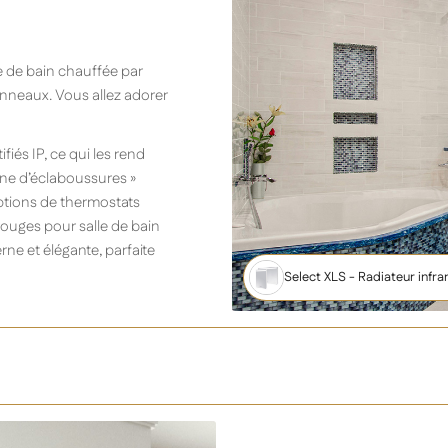
e de bain chauffée par
anneaux. Vous allez adorer
fiés IP, ce qui les rend
one d’éclaboussures »
options de thermostats
ouges pour salle de bain
ne et élégante, parfaite
Select XLS - Radiateur infr