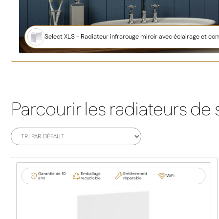
Select XLS - Radiateur infrarouge miroir avec éclairage et 
Parcourir les radiateurs de 
Garantie de 10
Emballage
Entièrement
WiFi
ans
recyclable
réparable