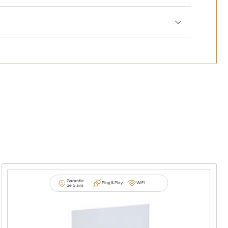
uge miroir avec éclairage et commandes intégrées
Garantie
Plug & Play
WiFi
de 5 ans