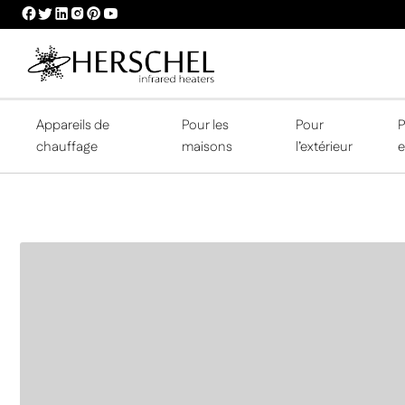
HERSCHEL
HERSCHEL
HERSCHEL
HERSCHEL
HERSCHEL
HERSCHEL
FACEBOOK
TWITTER
LINKEDIN
INSTAGRAM
PINTEREST
YOUTUBE
PROFILE
PROFILE
PROFILE
PROFILE
PROFILE
PROFILE
Appareils de
Pour les
Pour
P
chauffage
maisons
l’extérieur
e