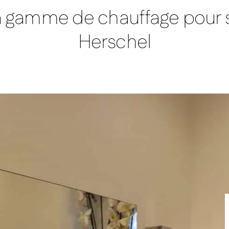
mmandes intégrées
Comfort – Panneau chauffant infrarouge bla
 gamme de chauffage pour s
Herschel