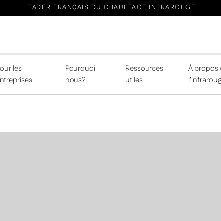
LEADER FRANÇAIS DU CHAUFFAGE INFRAROUGE
our les
Pourquoi
Ressources
À propos 
ntreprises
nous?
utiles
l’infrarou