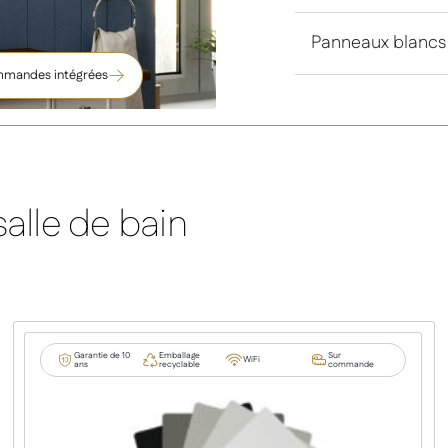
Panneaux blancs
commandes intégrées
Select XLS - Radiateur infraro
salle de bain
Garantie de 10
Emballage
Sur
WiFi
ans
recyclable
commande