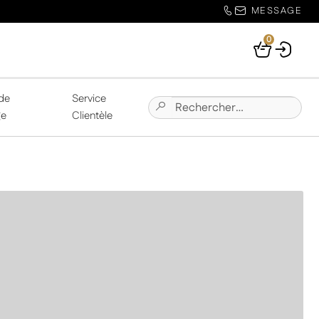
MESSAGE
0
Your
Basket
de
Service
Chercher:
Submit
ge
Clientèle
Site
Search