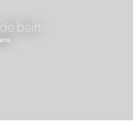
 de bain
ains