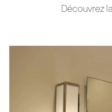
Select XLS – Radiateur infrarouge miroir avec éclairage et co
Découvrez la