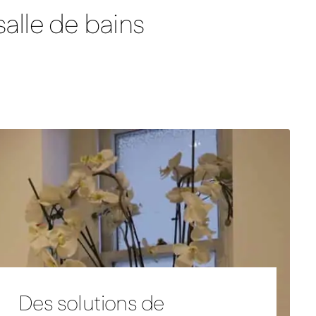
nc sans cadre
Select XLS – Radiateur infrarouge miroir
alle de bains
Des solutions de