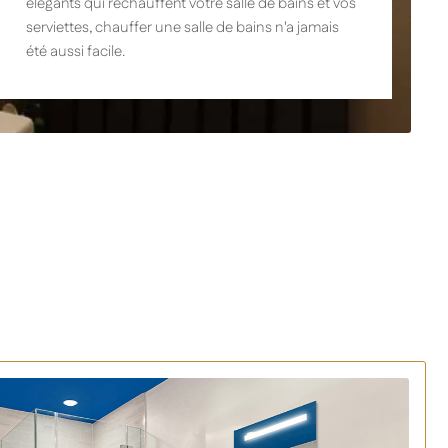
élégants qui réchauffent votre salle de bains et vos
serviettes, chauffer une salle de bains n'a jamais
été aussi facile.