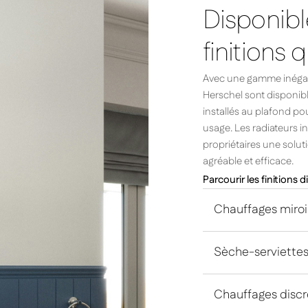
Disponib
finitions 
Avec une gamme inégalé
Herschel sont disponibl
installés au plafond pou
usage. Les radiateurs i
propriétaires une solut
agréable et efficace.
Parcourir les finitions 
Chauffages miroi
Sèche-serviette
Chauffages discr