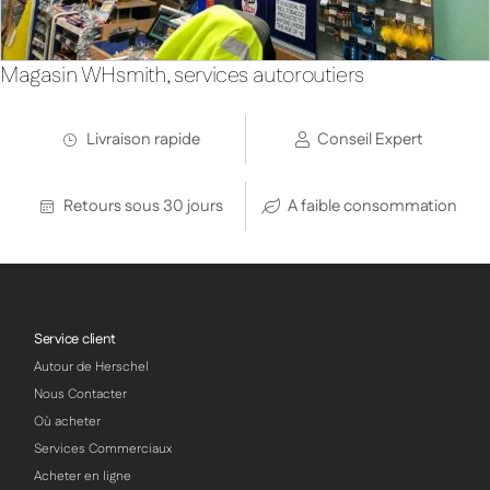
Magasin WHsmith, services autoroutiers
Livraison rapide
Conseil Expert
Retours sous 30 jours
A faible consommation
Service client
Autour de Herschel
Nous Contacter
Où acheter
Services Commerciaux
Acheter en ligne