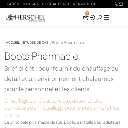
LEADER FRANÇAIS DU CHAUFFAGE INFRAROUGE
0
Your
Basket
Boots Pharmacie
ACCUEIL
ÉTUDES DE CAS
Boots Pharmacie
Brief client : pour fournir du chauffage au
détail et un environnement chaleureux
pour le personnel et les clients
Chauffage zoné autour des caisses et des
comptoirs de maquillage pour le personnel et les
clients
La principale pharmacie de rue, Boots, a installé des radiateurs