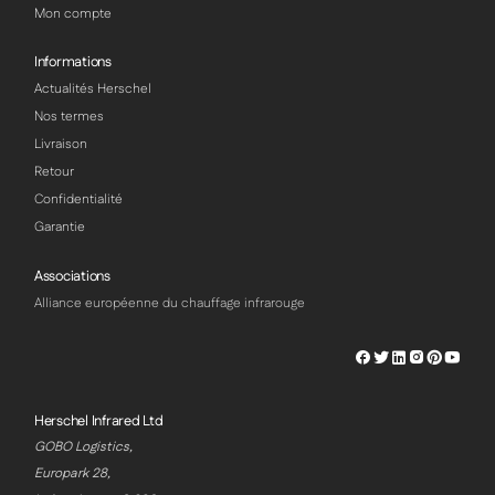
Mon compte
Informations
Actualités Herschel
Nos termes
Livraison
Retour
Confidentialité
Garantie
Associations
Alliance européenne du chauffage infrarouge
Herschel
Herschel
Herschel
Herschel
Herschel
Hersch
Facebook
Twitter
LinkedIn
Instagram
Pinterest
Youtu
Profile
Profile
Profile
Profile
Profile
Profile
Herschel Infrared Ltd
GOBO Logistics,
Europark 28,