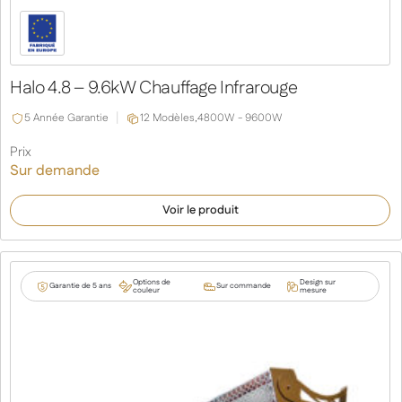
Halo 4.8 – 9.6kW Chauffage Infrarouge
5 Année Garantie
12 Modèles,
4800W - 9600W
Prix
Sur demande
Voir le produit
Options de
Design sur
Garantie de 5 ans
Sur commande
couleur
mesure