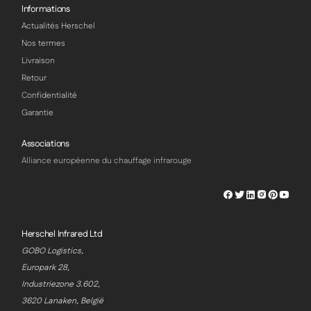
Informations
Actualités Herschel
Nos termes
Livraison
Retour
Confidentialité
Garantie
Associations
Alliance européenne du chauffage infrarouge
Herschel
Herschel
Herschel
Herschel
Herschel
Hersch
Facebook
Twitter
LinkedIn
Instagram
Pinterest
Youtu
Profile
Profile
Profile
Profile
Profile
Profile
Herschel Infrared Ltd
GOBO Logistics,
Europark 28,
Industriezone 3.602,
3620 Lanaken, België