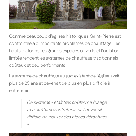
Comme beaucoup d’églises historiques, Saint-Pierre est
confrontée à d’importants problèmes de chauffage. Les
hauts plafonds, les grands espaces ouverts et l’isolation
limitée rendent les systèmes de chauffage traditionnels
coûteux et peu performants.
Le système de chauffage au gaz existant de l’église avait
plus de 25 ans et devenait de plus en plus difficile à
entretenir.
Ce système « était très coûteux à l’usage,
très coûteux à entretenir, et il devenait
difficile de trouver des pièces détachées
».