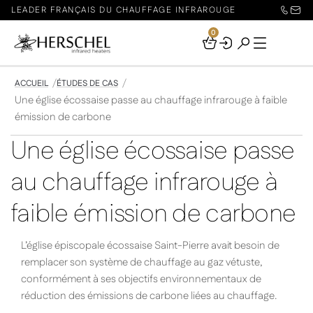
LEADER FRANÇAIS DU CHAUFFAGE INFRAROUGE
0
Your
Basket
ACCUEIL
ÉTUDES DE CAS
Une église écossaise passe au chauffage infrarouge à faible
émission de carbone
Une église écossaise passe
au chauffage infrarouge à
faible émission de carbone
L’église épiscopale écossaise Saint-Pierre avait besoin de
remplacer son système de chauffage au gaz vétuste,
conformément à ses objectifs environnementaux de
réduction des émissions de carbone liées au chauffage.