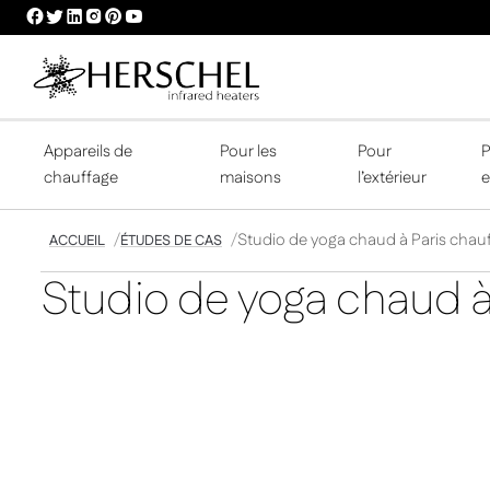
HERSCHEL
HERSCHEL
HERSCHEL
HERSCHEL
HERSCHEL
HERSCHEL
FACEBOOK
TWITTER
LINKEDIN
INSTAGRAM
PINTEREST
YOUTUBE
PROFILE
PROFILE
PROFILE
PROFILE
PROFILE
PROFILE
Appareils de
Pour les
Pour
P
chauffage
maisons
l’extérieur
e
Studio de yoga chaud à Paris chauf
ACCUEIL
ÉTUDES DE CAS
Studio de yoga chaud à