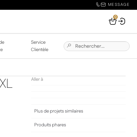
MESSAGE
0
Your
Basket
de
Service
Chercher:
Submit
ge
Clientèle
Site
Search
 XL
Aller à
Plus de projets similaires
Produits phares