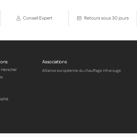
ici.
Conseil Expert
Retours sous 30 jours
ions
Associations
s Herschel
Alliance européenne du chauffage infrarouge
es
alité