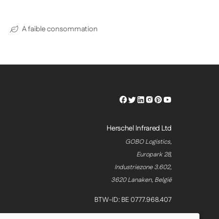
A faible consommation
Herschel
Herschel
Herschel
Herschel
Herschel
Herschel
Facebook
Twitter
LinkedIn
Instagram
Pinterest
Youtube
Profile
Profile
Profile
Profile
Profile
Profile
Herschel Infrared Ltd
GOBO Logistics,
Europark 28,
Industriezone 3.602,
3620 Lanaken, België
BTW-ID: BE 0777.968.407