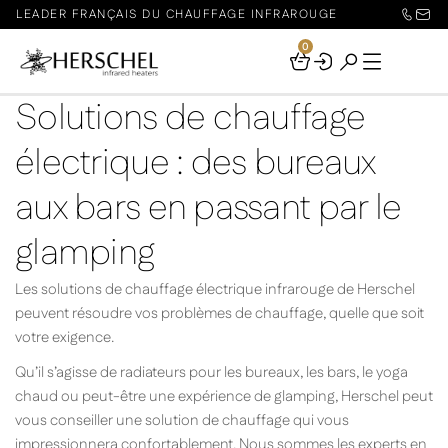
LEADER FRANÇAIS DU CHAUFFAGE INFRAROUGE
0
Your
Basket
Solutions de chauffage
électrique : des bureaux
aux bars en passant par le
glamping
Les solutions de chauffage électrique infrarouge de Herschel
peuvent résoudre vos problèmes de chauffage, quelle que soit
votre exigence.
Qu’il s’agisse de radiateurs pour les bureaux, les bars, le yoga
chaud ou peut-être une expérience de glamping, Herschel peut
vous conseiller une solution de chauffage qui vous
impressionnera confortablement. Nous sommes les experts en