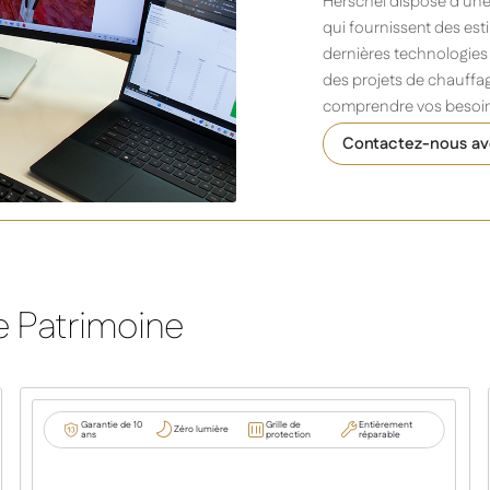
Herschel dispose d’une
qui fournissent des esti
dernières technologies 
des projets de chauffag
comprendre vos besoins
Contactez-nous ave
e Patrimoine
Garantie de 10
Grille de
Entièrement
Zéro lumière
ans
protection
réparable