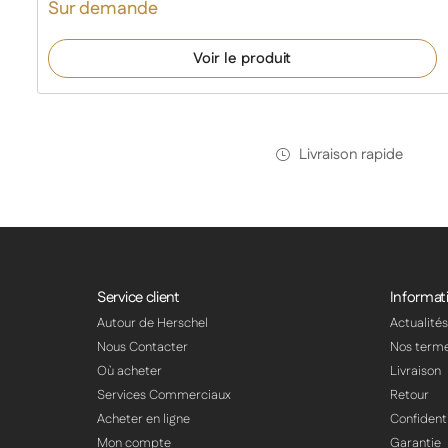
Sur demande
Voir le produit
Livraison rapide
Service client
Informat
Autour de Herschel
Actualité
Nous Contacter
Nos term
Où acheter
Livraison
Services Commerciaux
Retour
Acheter en ligne
Confidenti
Mon compte
Garantie