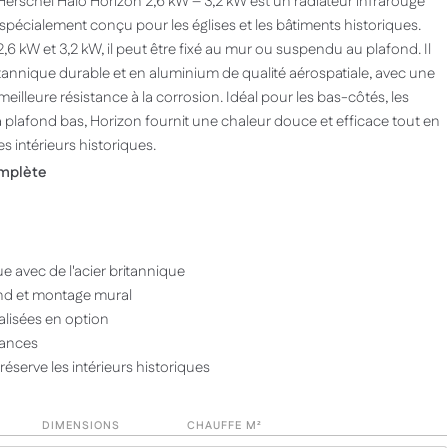
 Herschel Halo Horizon 2,6 kW – 3,2 kW est un radiateur infrarouge
 spécialement conçu pour les églises et les bâtiments historiques.
6 kW et 3,2 kW, il peut être fixé au mur ou suspendu au plafond. Il
itannique durable et en aluminium de qualité aérospatiale, avec une
meilleure résistance à la corrosion. Idéal pour les bas-côtés, les
 plafond bas, Horizon fournit une chaleur douce et efficace tout en
s intérieurs historiques.
omplète
e avec de l'acier britannique
nd et montage mural
lisées en option
sances
préserve les intérieurs historiques
DIMENSIONS
CHAUFFE M²