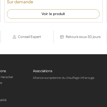
Sur demande
Voir le produit
Conseil Expert
Retours sous 30 jours
ions
Associations
s Herschel
Alliance européenne du chauffage infrarouge
es
alité