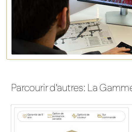
Parcourir d'autres: La Gamm
Option de
Garantie de 5
Options de
Sur
puissance
ans
couleur
commande
variable