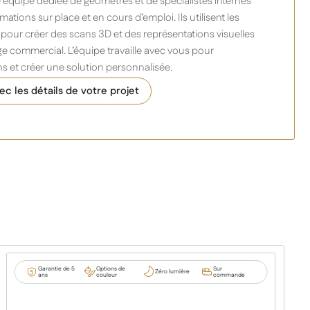
 équipe dédiée de géomètres et de spécialistes internes
mations sur place et en cours d’emploi. Ils utilisent les
pour créer des scans 3D et des représentations visuelles
e commercial. L’équipe travaille avec vous pour
 et créer une solution personnalisée.
c les détails de votre projet
Garantie de 5
Options de
Sur
Zéro lumière
ans
couleur
commande