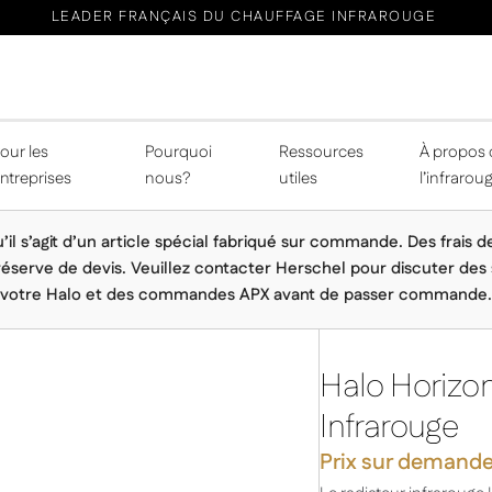
LEADER FRANÇAIS DU CHAUFFAGE INFRAROUGE
our les
Pourquoi
Ressources
À propos 
ntreprises
nous?
utiles
l’infrarou
’il s’agit d’un article spécial fabriqué sur commande. Des frais d
réserve de devis. Veuillez contacter Herschel pour discuter des 
votre Halo et des commandes APX avant de passer commande.
Halo Horizo
Infrarouge
Prix sur demand