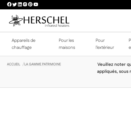
HERSCHEL
HERSCHEL
HERSCHEL
HERSCHEL
HERSCHEL
HERSCHEL
FACEBOOK
TWITTER
LINKEDIN
INSTAGRAM
PINTEREST
YOUTUBE
PROFILE
PROFILE
PROFILE
PROFILE
PROFILE
PROFILE
Appareils de
Pour les
Pour
P
chauffage
maisons
l’extérieur
e
Veuillez noter qu
ACCUEIL
LA GAMME PATRIMOINE
appliqués, sous 