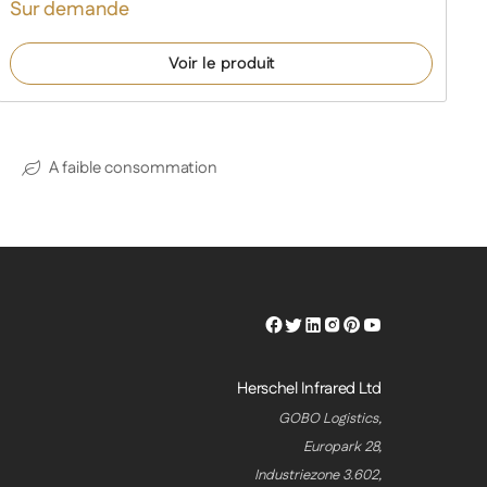
Sur demande
Voir le produit
A faible consommation
Herschel
Herschel
Herschel
Herschel
Herschel
Herschel
Facebook
Twitter
LinkedIn
Instagram
Pinterest
Youtube
Profile
Profile
Profile
Profile
Profile
Profile
Herschel Infrared Ltd
GOBO Logistics,
Europark 28,
Industriezone 3.602,