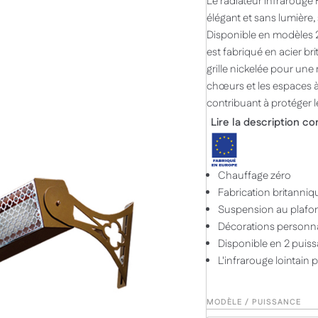
Le radiateur infrarouge
élégant et sans lumière,
Disponible en modèles 2,
est fabriqué en acier br
grille nickelée pour une 
chœurs et les espaces à
contribuant à protéger le
Lire la description c
Chauffage zéro
Fabrication britanniqu
Suspension au plafo
Décorations personna
Disponible en 2 puis
L'infrarouge lointain 
MODÈLE / PUISSANCE