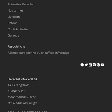
Actualités Herschel
Nos termes
Livraison
Retour
Confidentialité
Garantie
Associations
Alliance européenne du chauffage infrarouge
Herschel
Herschel
Herschel
Herschel
Herschel
Hersch
Facebook
Twitter
LinkedIn
Instagram
Pinterest
Youtu
Profile
Profile
Profile
Profile
Profile
Profile
Herschel Infrared Ltd
GOBO Logistics,
Europark 28,
Industriezone 3.602,
3620 Lanaken, België