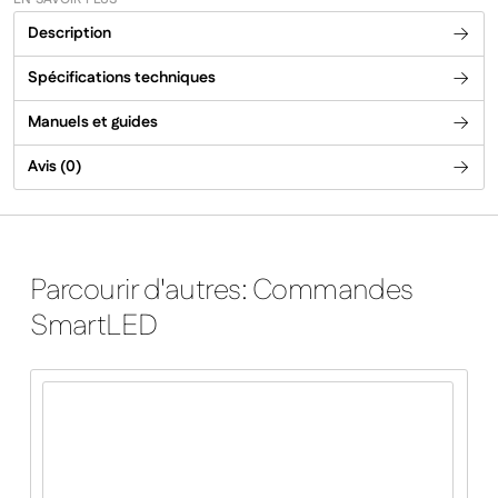
Commandes
Description
Herschel
SmartLED
Spécifications techniques
-
Thermostat
Manuels et guides
WiFi
Avis (0)
alimenté
par
secteur
T-
MTLED
Parcourir d'autres: Commandes
SmartLED