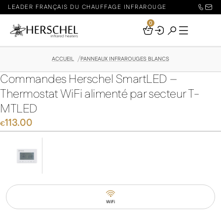
LEADER FRANÇAIS DU CHAUFFAGE INFRAROUGE
0
Your
Basket
ACCUEIL
PANNEAUX INFRAROUGES BLANCS
Commandes Herschel SmartLED –
Thermostat WiFi alimenté par secteur T-
MTLED
113.00
€
WiFi