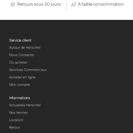
Retours sous 30 jours
A faible consommation
Service client
Autour de Herschel
Nous Contacter
Où acheter
Services Commerciaux
Acheter en ligne
Mon compte
Informations
Actualités Herschel
Nos termes
Livraison
Retour