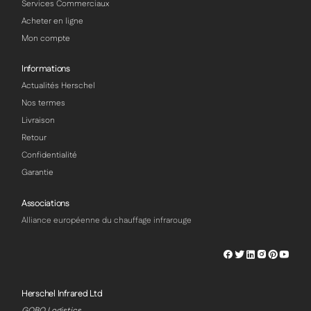
Services Commerciaux
Acheter en ligne
Mon compte
Informations
Actualités Herschel
Nos termes
Livraison
Retour
Confidentialité
Garantie
Associations
Alliance européenne du chauffage infrarouge
Herschel
Herschel
Herschel
Herschel
Herschel
Hersch
Facebook
Twitter
LinkedIn
Instagram
Pinterest
Youtu
Profile
Profile
Profile
Profile
Profile
Profile
Herschel Infrared Ltd
GOBO Logistics,