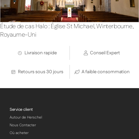
Étude de cas Halo : Église St Michael, Winterbourne,
Royaume-Uni
Livraison rapide
Conseil Expert
Retours sous 30 jours
A faible consommation
Service client
Autour de Herschel
Nous Contacter
Où acheter