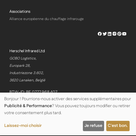
Associations
Alliance européenne du chauffage infrarouge
Herschel
Herschel
Herschel
Herschel
Herschel
Hersch
Facebook
Twitter
LinkedIn
Instagram
Pinterest
Youtu
Profile
Profile
Profile
Profile
Profile
Profile
Herschel Infrared Ltd
GOBO Logistics,
Europark 28,
Industriezone 3.602,
3620 Lanaken, België
BTW-ID: BE 0777.968.407
Bonjour ! Pourrions-nous activer des services supplémentaires pour
Publicité & Performance
? Vous pouvez toujours modifier ou retirer
© Copyright Herschel Infrared Ltd 2026
votre consentement plus tard.
Laissez-moi choisir
Je refuse
C'est bon.