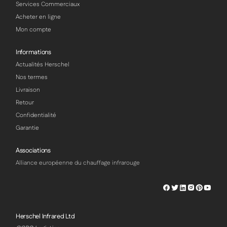
Services Commerciaux
Acheter en ligne
Mon compte
Informations
Actualités Herschel
Nos termes
Livraison
Retour
Confidentialité
Garantie
Associations
Alliance européenne du chauffage infrarouge
Herschel
Herschel
Herschel
Herschel
Herschel
Hersch
Facebook
Twitter
LinkedIn
Instagram
Pinterest
Youtu
Profile
Profile
Profile
Profile
Profile
Profile
Herschel Infrared Ltd