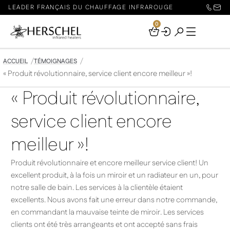
LEADER FRANÇAIS DU CHAUFFAGE INFRAROUGE
0
Your
Basket
ACCUEIL
TÉMOIGNAGES
« Produit révolutionnaire, service client encore meilleur »!
« Produit révolutionnaire,
service client encore
meilleur »!
Produit révolutionnaire et encore meilleur service client! Un
excellent produit, à la fois un miroir et un radiateur en un, pour
notre salle de bain. Les services à la clientèle étaient
excellents. Nous avons fait une erreur dans notre commande,
en commandant la mauvaise teinte de miroir. Les services
clients ont été très arrangeants et ont accepté sans frais