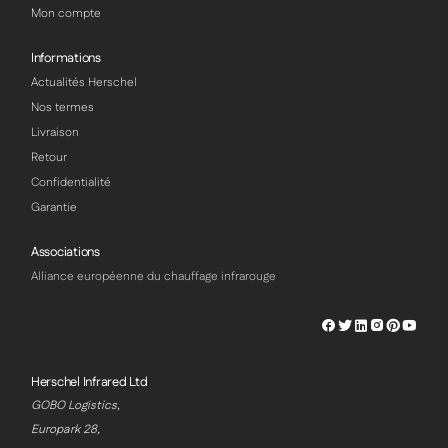
Mon compte
Informations
Actualités Herschel
Nos termes
Livraison
Retour
Confidentialité
Garantie
Associations
Alliance européenne du chauffage infrarouge
Herschel
Herschel
Herschel
Herschel
Herschel
Hersch
Facebook
Twitter
LinkedIn
Instagram
Pinterest
Youtu
Profile
Profile
Profile
Profile
Profile
Profile
Herschel Infrared Ltd
GOBO Logistics,
Europark 28,