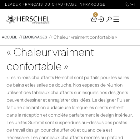
LEADER FRANÇAIS DU CHAUFFAGE INFRAROUGE
0
Your
Basket
« Chaleur vraiment confortable »
ACCUEIL
TÉMOIGNAGES
« Chaleur vraiment
confortable »
«Les miroirs chauffants Herschel sont parfaits pour les salles
de bains et les salles de douche. Nos espaces de réunion
utilisent des tableaux chauffants sur lesquels nos designers
peuvent dessiner et enregistrer des idées. Le designer Pulsar
fait une déclaration audacieuse lorsque les clients entrent
dans la réception et complète parfaitement le design intérieur.
Les unités Summit sont suspendues au-dessus des postes
de travail design pour chauffer où et quand cela est
nécessaire. Les panneaux chauffants montés au plafond