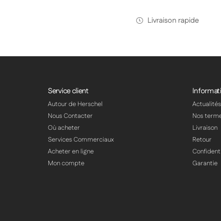
Livraison rapide
Service client
Informat
Autour de Herschel
Actualité
Nous Contacter
Nos term
Où acheter
Livraison
Services Commerciaux
Retour
Acheter en ligne
Confidenti
Mon compte
Garantie