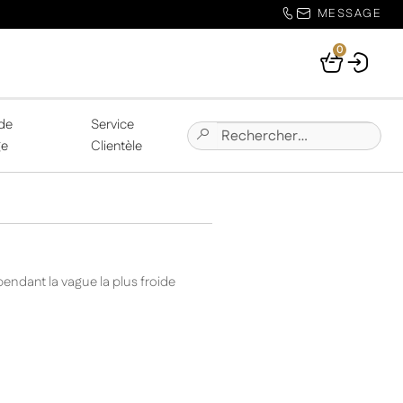
MESSAGE
0
Your
Basket
de
Service
Chercher:
Submit
ge
Clientèle
Site
Search
ndant la vague la plus froide