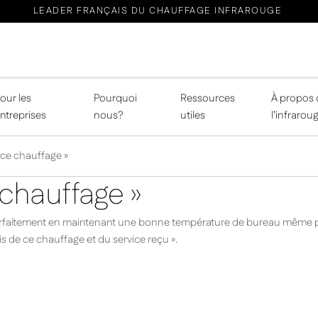
LEADER FRANÇAIS DU CHAUFFAGE INFRAROUGE
our les
Pourquoi
Ressources
À propos 
ntreprises
nous?
utiles
l’infrarou
 ce chauffage »
 chauffage »
arfaitement en maintenant une bonne température de bureau même pe
de ce chauffage et du service reçu ».