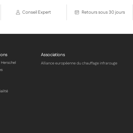
Conseil Expert
Retours sous 30 jours
ions
Associations
s Herschel
Alliance européenne du chauffage infrarouge
es
alité