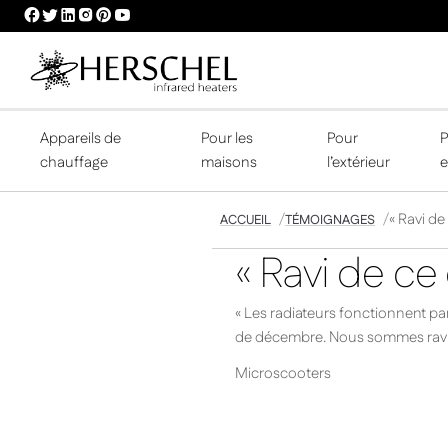
HERSCHEL
HERSCHEL
HERSCHEL
HERSCHEL
HERSCHEL
HERSCHEL
FACEBOOK
TWITTER
LINKEDIN
INSTAGRAM
PINTEREST
YOUTUBE
PROFILE
PROFILE
PROFILE
PROFILE
PROFILE
PROFILE
Appareils de
Pour les
Pour
P
chauffage
maisons
l’extérieur
e
« Ravi de
ACCUEIL
TÉMOIGNAGES
« Ravi de ce
« Les radiateurs fonctionnent p
de décembre. Nous sommes ravis 
Microscooters