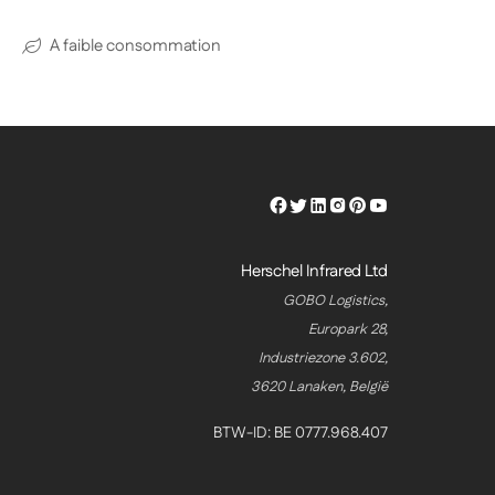
A faible consommation
Herschel
Herschel
Herschel
Herschel
Herschel
Herschel
Facebook
Twitter
LinkedIn
Instagram
Pinterest
Youtube
Profile
Profile
Profile
Profile
Profile
Profile
Herschel Infrared Ltd
GOBO Logistics,
Europark 28,
Industriezone 3.602,
3620 Lanaken, België
BTW-ID: BE 0777.968.407