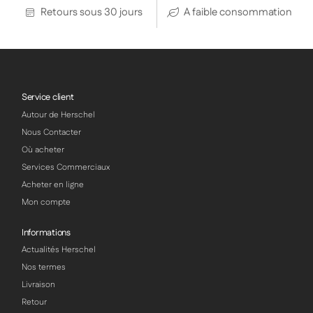
Retours sous 30 jours
A faible consommation
Service client
Autour de Herschel
Nous Contacter
Où acheter
Services Commerciaux
Acheter en ligne
Mon compte
Informations
Actualités Herschel
Nos termes
Livraison
Retour