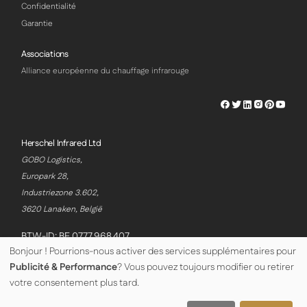
Confidentialité
Garantie
Associations
Alliance européenne du chauffage infrarouge
Herschel
Herschel
Herschel
Herschel
Herschel
Hersch
Facebook
Twitter
LinkedIn
Instagram
Pinterest
Youtu
Profile
Profile
Profile
Profile
Profile
Profile
Herschel Infrared Ltd
GOBO Logistics,
Europark 28,
Industriezone 3.602,
3620 Lanaken, België
BTW-ID: BE 0777.968.407
Bonjour ! Pourrions-nous activer des services supplémentaires pour
Publicité & Performance
? Vous pouvez toujours modifier ou retirer
© Copyright Herschel Infrared Ltd 2026
votre consentement plus tard.