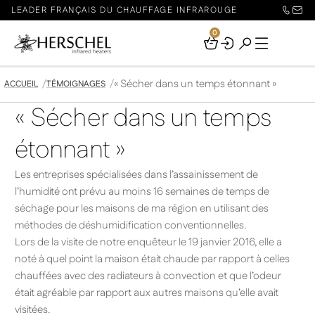
LEADER FRANÇAIS DU CHAUFFAGE INFRAROUGE
0
Your
Basket
« Sécher dans un temps étonnant »
ACCUEIL
TÉMOIGNAGES
« Sécher dans un temps
étonnant »
Les entreprises spécialisées dans l’assainissement de
l’humidité ont prévu au moins 16 semaines de temps de
séchage pour les maisons de ma région en utilisant des
méthodes de déshumidification conventionnelles.
Lors de la visite de notre enquêteur le 19 janvier 2016, elle a
noté à quel point la maison était chaude par rapport à celles
chauffées avec des radiateurs à convection et que l’odeur
était agréable par rapport aux autres maisons qu’elle avait
visitées.