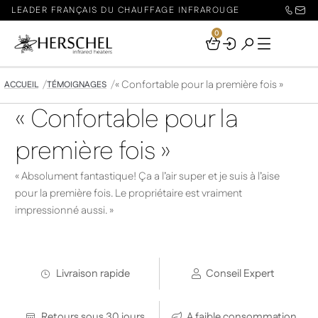
LEADER FRANÇAIS DU CHAUFFAGE INFRAROUGE
0
Your
Basket
« Confortable pour la première fois »
ACCUEIL
TÉMOIGNAGES
« Confortable pour la
première fois »
« Absolument fantastique! Ça a l’air super et je suis à l’aise
pour la première fois. Le propriétaire est vraiment
impressionné aussi. »
Livraison rapide
Conseil Expert
Retours sous 30 jours
A faible consommation