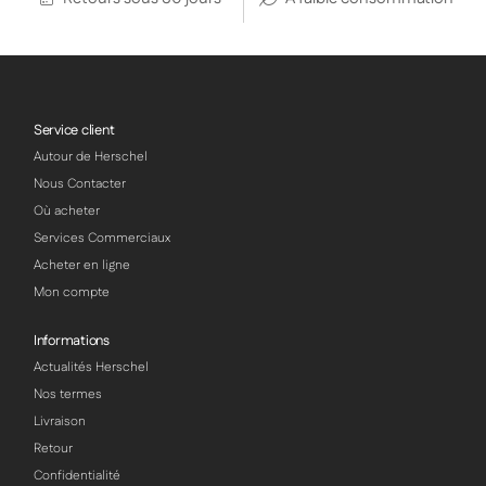
Service client
Autour de Herschel
Nous Contacter
Où acheter
Services Commerciaux
Acheter en ligne
Mon compte
Informations
Actualités Herschel
Nos termes
Livraison
Retour
Confidentialité