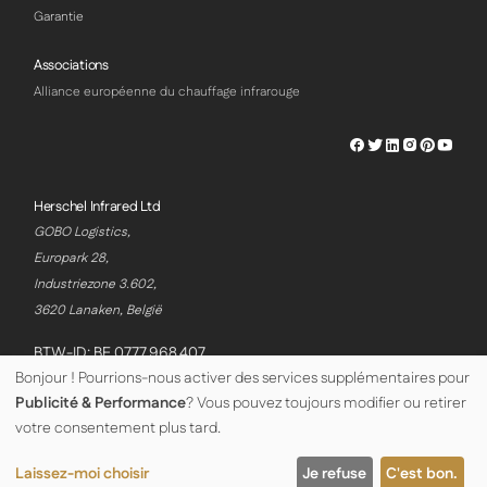
Garantie
Associations
Alliance européenne du chauffage infrarouge
Herschel
Herschel
Herschel
Herschel
Herschel
Hersch
Facebook
Twitter
LinkedIn
Instagram
Pinterest
Youtu
Profile
Profile
Profile
Profile
Profile
Profile
Herschel Infrared Ltd
GOBO Logistics,
Europark 28,
Industriezone 3.602,
3620 Lanaken, België
BTW-ID: BE 0777.968.407
Bonjour ! Pourrions-nous activer des services supplémentaires pour
Publicité & Performance
? Vous pouvez toujours modifier ou retirer
© Copyright Herschel Infrared Ltd 2026
votre consentement plus tard.
Laissez-moi choisir
Je refuse
C'est bon.