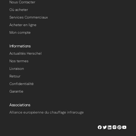
Nous Contacter
Où acheter
Services Commerciaux
Acheter en ligne
Mon compte
Informations
Actualités Herschel
Nos termes
Livraison
Retour
Confidentialité
Garantie
Associations
Alliance européenne du chauffage infrarouge
Herschel
Herschel
Herschel
Herschel
Herschel
Hersch
Facebook
Twitter
LinkedIn
Instagram
Pinterest
Youtu