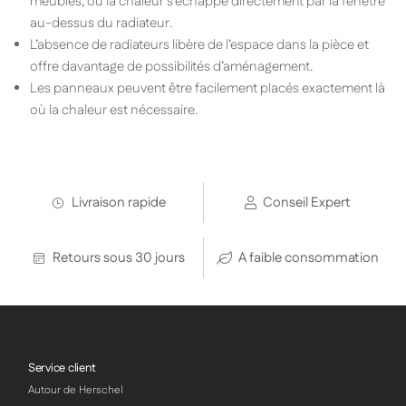
meubles, ou la chaleur s’échappe directement par la fenêtre
au-dessus du radiateur.
L’absence de radiateurs libère de l’espace dans la pièce et
offre davantage de possibilités d’aménagement.
Les panneaux peuvent être facilement placés exactement là
où la chaleur est nécessaire.
Livraison rapide
Conseil Expert
Retours sous 30 jours
A faible consommation
Service client
Autour de Herschel