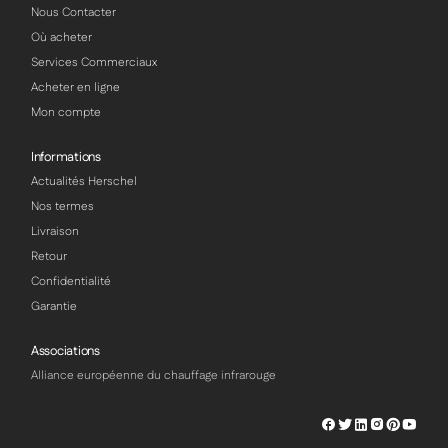
Nous Contacter
Où acheter
Services Commerciaux
Acheter en ligne
Mon compte
Informations
Actualités Herschel
Nos termes
Livraison
Retour
Confidentialité
Garantie
Associations
Alliance européenne du chauffage infrarouge
Herschel
Herschel
Herschel
Herschel
Herschel
Hersch
Facebook
Twitter
LinkedIn
Instagram
Pinterest
Youtu