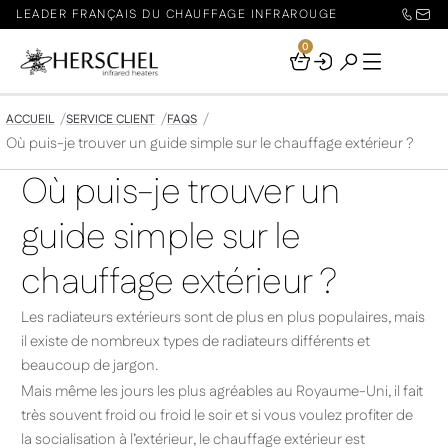
LEADER FRANÇAIS DU CHAUFFAGE INFRAROUGE
0
Your
Basket
ACCUEIL
SERVICE CLIENT
FAQS
Où puis-je trouver un guide simple sur le chauffage extérieur ?
Où puis-je trouver un
guide simple sur le
chauffage extérieur ?
Les radiateurs extérieurs sont de plus en plus populaires, mais
il existe de nombreux types de radiateurs différents et
beaucoup de jargon.
Mais même les jours les plus agréables au Royaume-Uni, il fait
très souvent froid ou froid le soir et si vous voulez profiter de
la socialisation à l’extérieur, le chauffage extérieur est