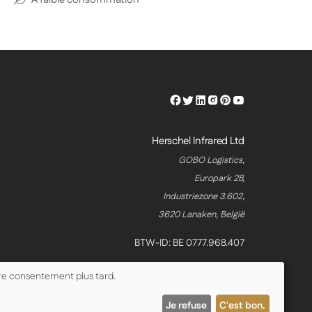
Herschel
Herschel
Herschel
Herschel
Herschel
Herschel
Facebook
Twitter
LinkedIn
Instagram
Pinterest
Youtube
Profile
Profile
Profile
Profile
Profile
Profile
Herschel Infrared Ltd
GOBO Logistics,
Europark 28,
Industriezone 3.602,
3620 Lanaken, België
BTW-ID: BE 0777.968.407
tre consentement plus tard.
Je refuse
C'est bon.