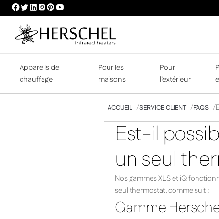
HERSCHEL
HERSCHEL
HERSCHEL
HERSCHEL
HERSCHEL
HERSCHEL
FACEBOOK
TWITTER
LINKEDIN
INSTAGRAM
PINTEREST
YOUTUBE
PROFILE
PROFILE
PROFILE
PROFILE
PROFILE
PROFILE
Appareils de
Pour les
Pour
P
chauffage
maisons
l’extérieur
e
E
ACCUEIL
SERVICE CLIENT
FAQS
Est-il possi
un seul the
Nos gammes XLS et iQ fonctionne
seul thermostat, comme suit :
Gamme Herschel