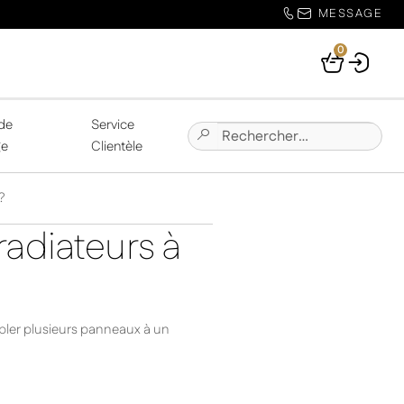
MESSAGE
0
Your
Basket
de
Service
Chercher:
Submit
ge
Clientèle
Site
Search
?
radiateurs à
pler plusieurs panneaux à un