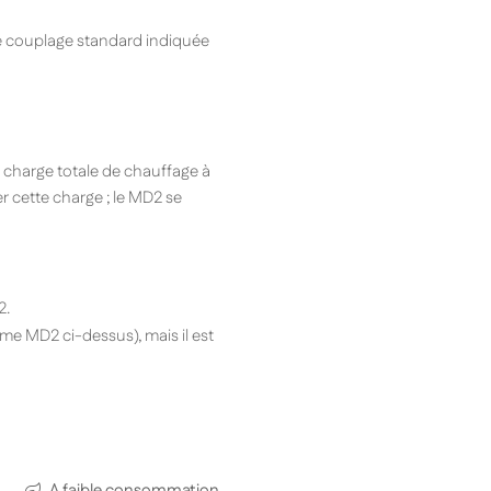
e couplage standard indiquée
a charge totale de chauffage à
r cette charge ; le MD2 se
2.
e MD2 ci-dessus), mais il est
A faible consommation