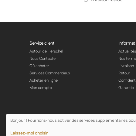
Service client
Informat
Autour de Herschel
Actualité
Nous Contacter
Nos term
Où acheter
Livraison
Services Commerciaux
Retour
Acheter en ligne
Confidenti
Mon compte
Garantie
Bonjour ! Pourrions-nous activer des services supplémentaires po
© Copyright Herschel Infrared Ltd 2026
Laissez-moi choisir