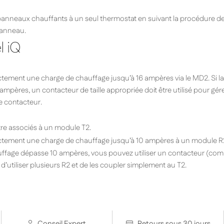
anneaux chauffants à un seul thermostat en suivant la procédure d
panneau.
 iQ
ectement une charge de chauffage jusqu’à 16 ampères via le MD2. Si l
mpères, un contacteur de taille appropriée doit être utilisé pour gére
 contacteur.
re associés à un module T2.
rectement une charge de chauffage jusqu’à 10 ampères à un module R
uffage dépasse 10 ampères, vous pouvez utiliser un contacteur (comm
utiliser plusieurs R2 et de les coupler simplement au T2.
Conseil Expert
Retours sous 30 jours