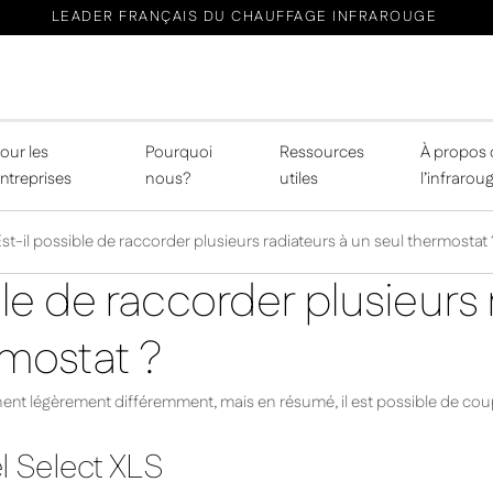
LEADER FRANÇAIS DU CHAUFFAGE INFRAROUGE
our les
Pourquoi
Ressources
À propos 
ntreprises
nous?
utiles
l’infrarou
st-il possible de raccorder plusieurs radiateurs à un seul thermostat 
ble de raccorder plusieurs 
rmostat ?
nt légèrement différemment, mais en résumé, il est possible de cou
 Select XLS