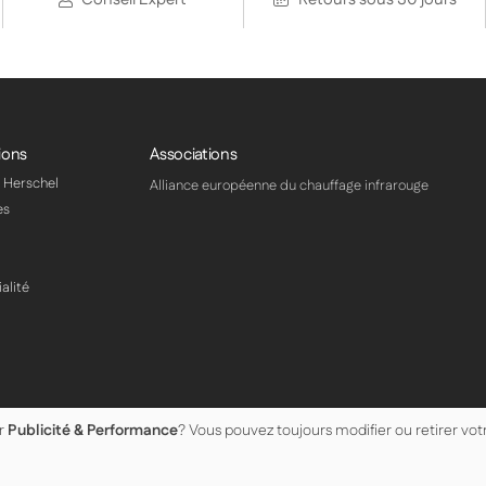
ions
Associations
s Herschel
Alliance européenne du chauffage infrarouge
es
alité
ur
Publicité & Performance
? Vous pouvez toujours modifier ou retirer vo