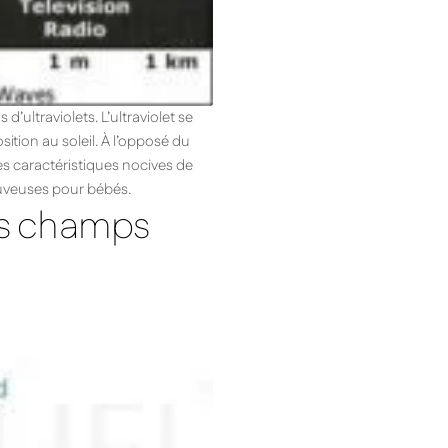
’ultraviolets. L’ultraviolet se
ition au soleil. À l’opposé du
es caractéristiques nocives de
 couveuses pour bébés.
es champs