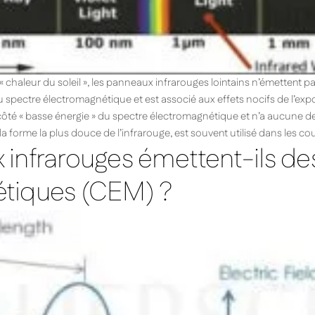
chaleur du soleil », les panneaux infrarouges lointains n’émettent pas d
u spectre électromagnétique et est associé aux effets nocifs de l’expos
u côté « basse énergie » du spectre électromagnétique et n’a aucune d
in, la forme la plus douce de l’infrarouge, est souvent utilisé dans les
 infrarouges émettent-ils d
tiques (CEM) ?