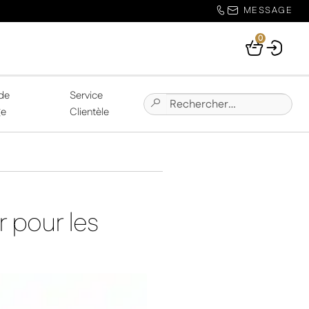
MESSAGE
0
Your
Basket
de
Service
Chercher:
Submit
ge
Clientèle
Site
Search
r pour les