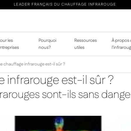
LEADER FRANÇAIS DU CHAUFFAGE INFRAROUGE
our les
Pourquoi
Ressources
À propos 
ntreprises
nous?
utiles
l’infrarou
e chauffage infrarouge est-il sûr ?
 infrarouge est-il sûr ?
frarouges sont-ils sans dange