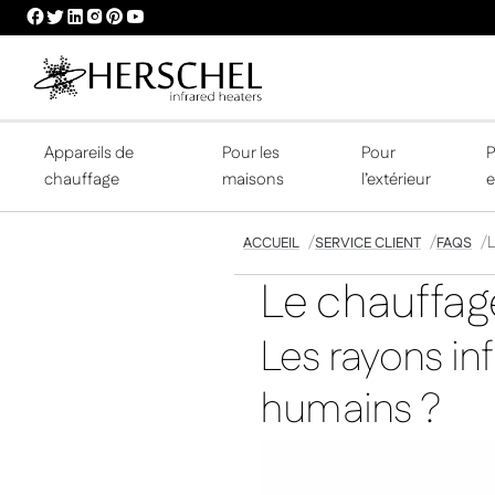
HERSCHEL
HERSCHEL
HERSCHEL
HERSCHEL
HERSCHEL
HERSCHEL
FACEBOOK
TWITTER
LINKEDIN
INSTAGRAM
PINTEREST
YOUTUBE
PROFILE
PROFILE
PROFILE
PROFILE
PROFILE
PROFILE
Appareils de
Pour les
Pour
P
chauffage
maisons
l’extérieur
e
L
ACCUEIL
SERVICE CLIENT
FAQS
Le chauffage
Les rayons in
humains ?