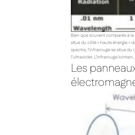
Bien que souvent comparés à la « 
situe du côté « haute énergie » d
spectre, l’infrarouge se situe d
l’ultraviolet. L’infrarouge lointa
Les panneaux
électromagné