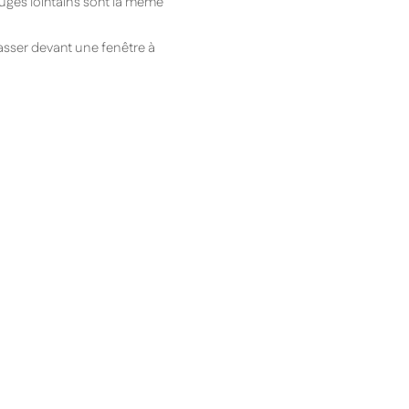
rouges lointains sont la même
asser devant une fenêtre à