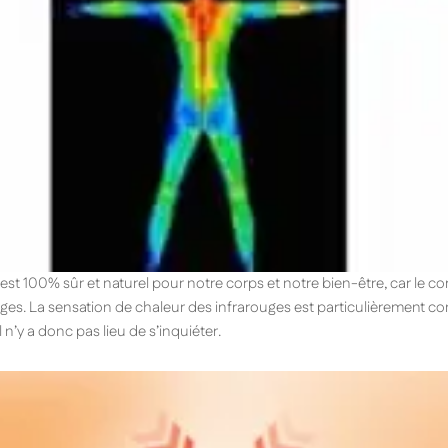
 est 100% sûr et naturel pour notre corps et notre bien-être, car le 
ges. La sensation de chaleur des infrarouges est particulièrement con
l n’y a donc pas lieu de s’inquiéter.