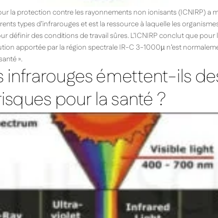
our la protection contre les rayonnements non ionisants (ICNIRP) 
fférents types d’infrarouges et est la ressource à laquelle les organi
ur définir des conditions de travail sûres. L’ICNIRP conclut que pour 
ribution apportée par la région spectrale IR-C 3-1000µ n’est normale
santé ».
 infrarouges émettent-ils des
 risques pour la santé ?