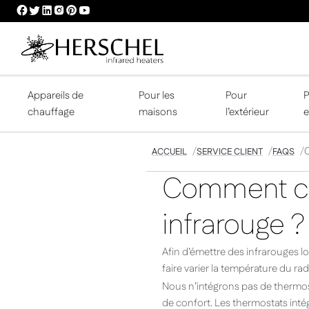
HERSCHEL
HERSCHEL
HERSCHEL
HERSCHEL
HERSCHEL
HERSCHEL
FACEBOOK
TWITTER
LINKEDIN
INSTAGRAM
PINTEREST
YOUTUBE
PROFILE
PROFILE
PROFILE
PROFILE
PROFILE
PROFILE
Appareils de
Pour les
Pour
P
chauffage
maisons
l’extérieur
e
ACCUEIL
SERVICE CLIENT
FAQS
Comment co
infrarouge ?
Afin d’émettre des infrarouges lo
faire varier la température du r
Nous n’intégrons pas de thermost
de confort. Les thermostats inté