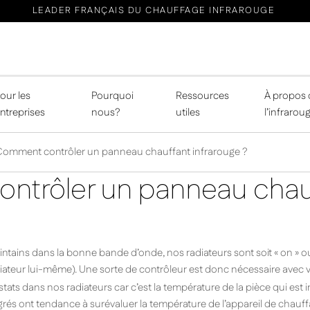
LEADER FRANÇAIS DU CHAUFFAGE INFRAROUGE
our les
Pourquoi
Ressources
À propos 
ntreprises
nous?
utiles
l’infrarou
Comment contrôler un panneau chauffant infrarouge ?
ntrôler un panneau chau
intains dans la bonne bande d’onde, nos radiateurs sont soit « on » ou «
adiateur lui-même). Une sorte de contrôleur est donc nécessaire avec
ats dans nos radiateurs car c’est la température de la pièce qui est
grés ont tendance à surévaluer la température de l’appareil de chauffa