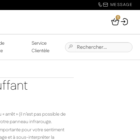
MESSAGE
0
Your
Basket
de
Service
Chercher:
Submit
ge
Clientèle
Site
Search
ffant
 arrêt » (il n’est pas possible de
 votre panneau infrarouge.
 importante pour votre sentiment
ge et à sous-interpréter la