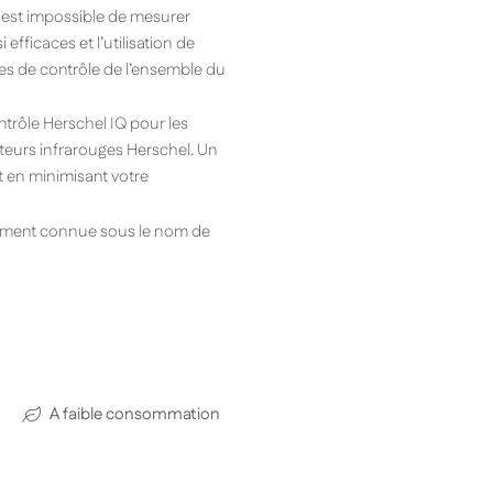
l est impossible de mesurer
fficaces et l’utilisation de
mes de contrôle de l’ensemble du
trôle Herschel IQ pour les
teurs infrarouges Herschel. Un
t en minimisant votre
alement connue sous le nom de
A faible consommation