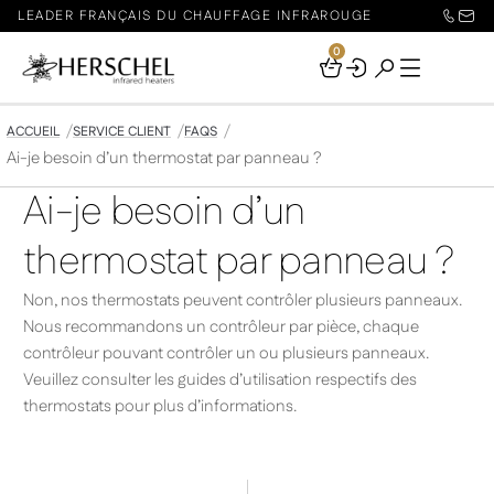
LEADER FRANÇAIS DU CHAUFFAGE INFRAROUGE
0
Your
Basket
ACCUEIL
SERVICE CLIENT
FAQS
Ai-je besoin d’un thermostat par panneau ?
Ai-je besoin d’un
thermostat par panneau ?
Non, nos thermostats peuvent contrôler plusieurs panneaux.
Nous recommandons un contrôleur par pièce, chaque
contrôleur pouvant contrôler un ou plusieurs panneaux.
Veuillez consulter les guides d’utilisation respectifs des
thermostats pour plus d’informations.