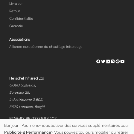
Livraison
Retour
Confidentialité
Garantie
Associations
Alliance européenne du chauffage infrarouge
Herschel
Herschel
Herschel
Herschel
Herschel
Hersch
Facebook
Twitter
LinkedIn
Instagram
Pinterest
Youtu
Profile
Profile
Profile
Profile
Profile
Profile
Herschel Infrared Ltd
GOBO Logistics,
Europark 28,
Industriezone 3.602,
3620 Lanaken, België
BTW-ID: BE 0777.968.407
Bonjour ! Pourrions-nous activer des services supplémentaires pour
Publicité & Performance
? Vous pouvez toujours modifier ou retirer