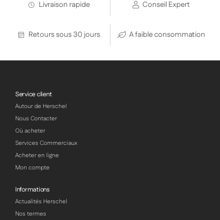
Livraison rapide
Conseil Expert
Retours sous 30 jours
A faible consommation
Service client
Autour de Herschel
Nous Contacter
Où acheter
Services Commerciaux
Acheter en ligne
Mon compte
Informations
Actualités Herschel
Nos termes