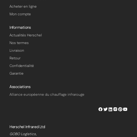
Acheter en ligne
Mon compte
Informations
Actualités Herschel
Nos termes
Livraison
Retour
Confidentialité
Garantie
Associations
Alliance européenne du chauffage infrarouge
Herschel
Herschel
Herschel
Herschel
Herschel
Hersch
Facebook
Twitter
LinkedIn
Instagram
Pinterest
Youtu
Profile
Profile
Profile
Profile
Profile
Profile
Herschel Infrared Ltd
GOBO Logistics,