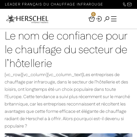
LEADER FRANÇAIS DU CHAUFFAGE INFRAROUGE
0
Your
Basket
Le nom de confiance pour
le chauffage du secteur de
l’hôtellerie
[vc_row][vc_column][vc_column_text]Les entreprises de
chauffage par infrarouge, dans le secteur de l’hôtellerie et des
loisirs, ont longtemps été un choix populaire dans toute
l’Europe. Cette tendance a suivi plus récemment sur le marché
britannique, car les entreprises reconnaissent et récoltent les
avantages que cette forme efficace et élégante de chauffage
radiant de Herschel a à offrir. Alors pourquoi est-il devenu si
populaire ?