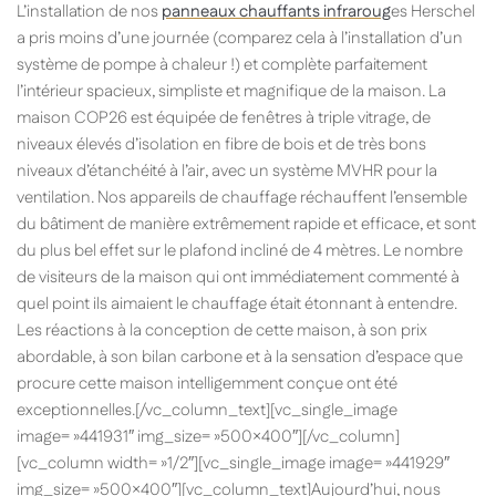
L’installation de nos
panneaux chauffants infraroug
es Herschel
a pris moins d’une journée (comparez cela à l’installation d’un
système de pompe à chaleur !) et complète parfaitement
l’intérieur spacieux, simpliste et magnifique de la maison. La
maison COP26 est équipée de fenêtres à triple vitrage, de
niveaux élevés d’isolation en fibre de bois et de très bons
niveaux d’étanchéité à l’air, avec un système MVHR pour la
ventilation. Nos appareils de chauffage réchauffent l’ensemble
du bâtiment de manière extrêmement rapide et efficace, et sont
du plus bel effet sur le plafond incliné de 4 mètres. Le nombre
de visiteurs de la maison qui ont immédiatement commenté à
quel point ils aimaient le chauffage était étonnant à entendre.
Les réactions à la conception de cette maison, à son prix
abordable, à son bilan carbone et à la sensation d’espace que
procure cette maison intelligemment conçue ont été
exceptionnelles.[/vc_column_text][vc_single_image
image= »441931″ img_size= »500×400″][/vc_column]
[vc_column width= »1/2″][vc_single_image image= »441929″
img_size= »500×400″][vc_column_text]Aujourd’hui, nous