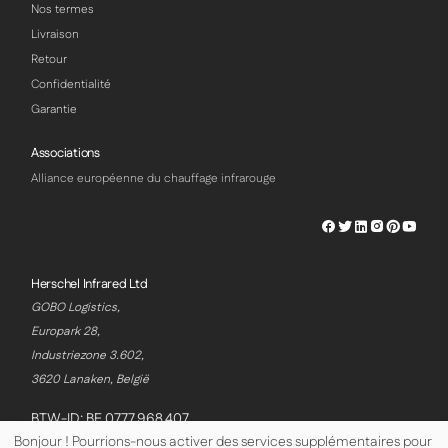
Nos termes
Livraison
Retour
Confidentialité
Garantie
Associations
Alliance européenne du chauffage infrarouge
Herschel
Herschel
Herschel
Herschel
Herschel
Hersch
Facebook
Twitter
LinkedIn
Instagram
Pinterest
Youtu
Profile
Profile
Profile
Profile
Profile
Profile
Herschel Infrared Ltd
GOBO Logistics,
Europark 28,
Industriezone 3.602,
3620 Lanaken, België
BTW-ID: BE 0777.968.407
Bonjour ! Pourrions-nous activer des services supplémentaires pour