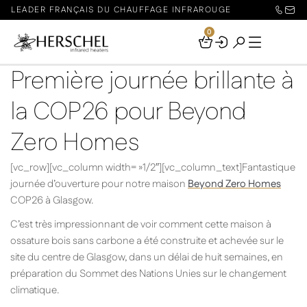
LEADER FRANÇAIS DU CHAUFFAGE INFRAROUGE
0
Your
Basket
Première journée brillante à
la COP26 pour Beyond
Zero Homes
[vc_row][vc_column width= »1/2″][vc_column_text]Fantastique
journée d’ouverture pour notre maison
Beyond Zero Homes
COP26 à Glasgow.
C’est très impressionnant de voir comment cette maison à
ossature bois sans carbone a été construite et achevée sur le
site du centre de Glasgow, dans un délai de huit semaines, en
préparation du Sommet des Nations Unies sur le changement
climatique.