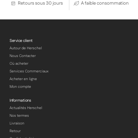
Retours sous 30 jours
A faible consommation
Service client
Autour de Herschel
Nous Contacter
Où acheter
Services Commerciaux
Acheter en ligne
Mon compte
Informations
Actualités Herschel
Nos termes
Livraison
Retour