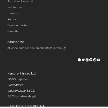
Actualités Herschel
Nos termes
Livraison
Retour
Confidentialité
Garantie
Associations
Alliance européenne du chauffage infrarouge
Herschel
Herschel
Herschel
Herschel
Herschel
Hersch
Facebook
Twitter
LinkedIn
Instagram
Pinterest
Youtu
Profile
Profile
Profile
Profile
Profile
Profile
Herschel Infrared Ltd
GOBO Logistics,
Europark 28,
Industriezone 3.602,
3620 Lanaken, België
BTW-ID: BE 0777.968.407