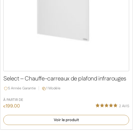
Select – Chauffe-carreaux de plafond infrarouges
5 Année Garantie
1 Modèle
À PARTIR DE
199.00
2
AVIS
€
Noté
1
5.00
sur 5
Voir le produit
basé sur
notation
client