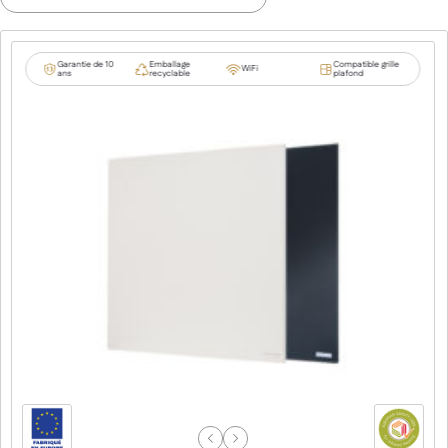
Garantie de 10
Emballage
Compatible grille
WiFi
ans
recyclable
plafond