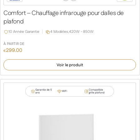
Previous
Next
Slide
Slide
Comfort – Chauffage infrarouge pour dalles de
plafond
10 Année Garantie
4 Modèles,
420W - 850W
À PARTIR DE
299.00
€
Voir le produit
Garantie de 5
Compatible
WiFi
ans
grille plafond