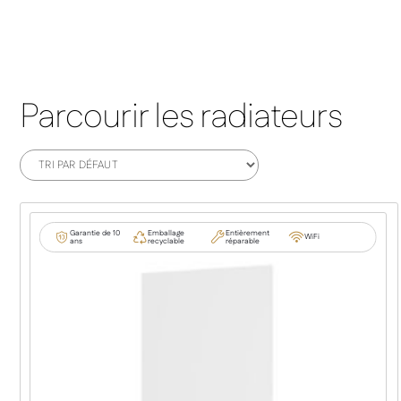
Parcourir les radiateurs
Garantie de 10
Emballage
Entièrement
WiFi
ans
recyclable
réparable