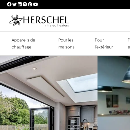
HERSCHEL
HERSCHEL
HERSCHEL
HERSCHEL
HERSCHEL
HERSCHEL
FACEBOOK
TWITTER
LINKEDIN
INSTAGRAM
PINTEREST
YOUTUBE
PROFILE
PROFILE
PROFILE
PROFILE
PROFILE
PROFILE
Appareils de
Pour les
Pour
P
chauffage
maisons
l’extérieur
e