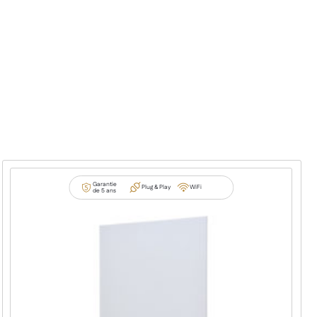
Garantie
Plug & Play
WiFi
de 5 ans