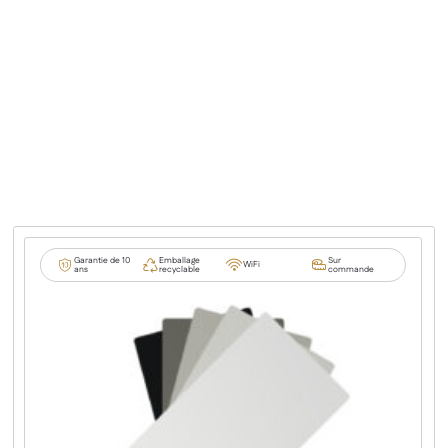
Garantie de 10
Emballage
Sur
WiFi
ans
recyclable
commande