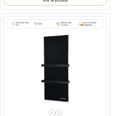
Voir le produit
basé sur
notations
client
Garantie de 5
Options de
Commandes
WiFi
ans
couleur
intégrées
Previous
Next