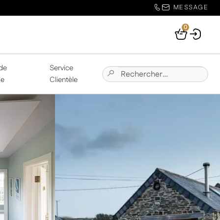
MESSAGE
0
Your
Basket
de
Service
Chercher:
Submit
ge
Clientèle
Site
Search