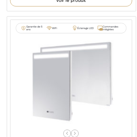
Voir le produit
Garantie de 5
Commandes
WiFi
Éclairage LED
ans
intégrées
Previous
Next