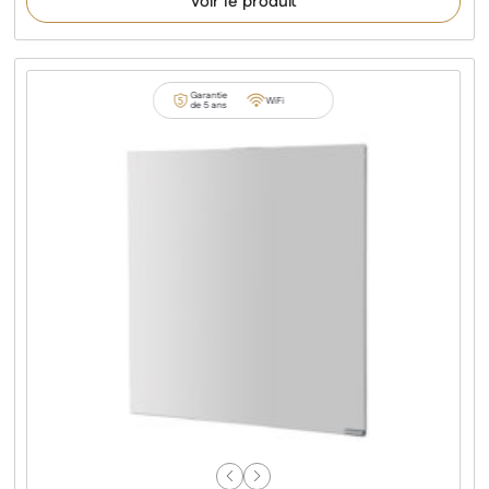
Voir le produit
Garantie
WiFi
de 5 ans
Previous
Next