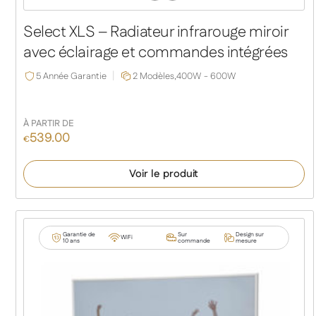
Slide
Slide
Select XLS – Radiateur infrarouge miroir
avec éclairage et commandes intégrées
5 Année Garantie
2 Modèles,
400W - 600W
À PARTIR DE
539.00
€
Voir le produit
Garantie de
Sur
Design sur
WiFi
10 ans
commande
mesure