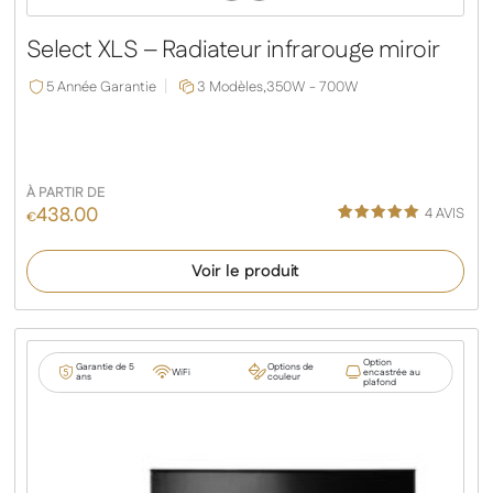
Slide
Slide
Select XLS – Radiateur infrarouge miroir
5 Année Garantie
3 Modèles,
350W - 700W
À PARTIR DE
438.00
4
AVIS
€
Noté
1
5.00
sur 5
Voir le produit
basé sur
notation
client
Option
Garantie de 5
Options de
WiFi
encastrée au
ans
couleur
plafond