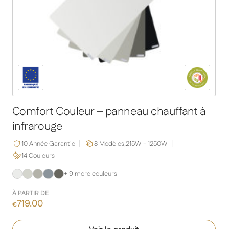
Comfort Couleur – panneau chauffant à
infrarouge
10 Année Garantie
8 Modèles,
215W - 1250W
14 Couleurs
+ 9 more couleurs
À PARTIR DE
719.00
€