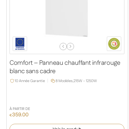
Previous
Next
Slide
Slide
Comfort – Panneau chauffant infrarouge
blanc sans cadre
10 Année Garantie
8 Modèles,
215W - 1250W
À PARTIR DE
359.00
€