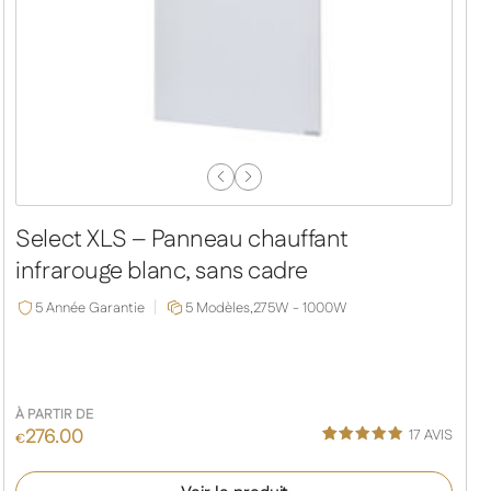
Previous
Next
Slide
Slide
Select XLS – Panneau chauffant
infrarouge blanc, sans cadre
5 Année Garantie
5 Modèles,
275W - 1000W
À PARTIR DE
276.00
17
AVIS
€
Noté
13
4.92
sur 5