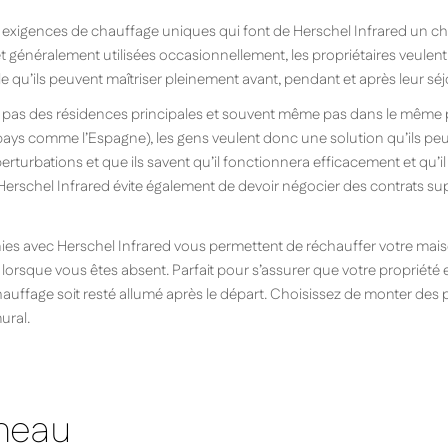
xigences de chauffage uniques qui font de Herschel Infrared un choi
et généralement utilisées occasionnellement, les propriétaires veulen
 qu’ils peuvent maîtriser pleinement avant, pendant et après leur séjou
pas des résidences principales et souvent même pas dans le même p
pays comme l’Espagne), les gens veulent donc une solution qu’ils pe
rturbations et que ils savent qu’il fonctionnera efficacement et qu’i
e, Herschel Infrared évite également de devoir négocier des contrats s
s avec Herschel Infrared vous permettent de réchauffer votre mai
ez lorsque vous êtes absent. Parfait pour s’assurer que votre propriét
le chauffage soit resté allumé après le départ. Choisissez de monter d
ural.
nneau