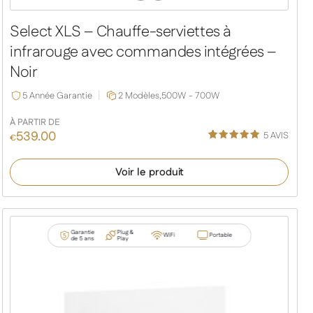
Slide
Slide
Select XLS – Chauffe-serviettes à
infrarouge avec commandes intégrées –
Noir
5 Année Garantie
2 Modèles,
500W - 700W
À PARTIR DE
539.00
5
AVIS
€
Noté
4
5.00
sur 5
Voir le produit
basé sur
notations
client
Garantie
Plug &
WiFi
Portable
de 5 ans
Play