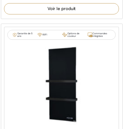
4.92
sur 5
Voir le produit
basé sur
notations
client
Garantie de 5
Options de
Commandes
WiFi
ans
couleur
intégrées