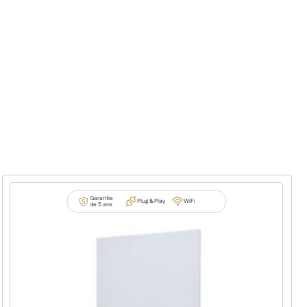
Garantie
Plug & Play
WiFi
de 5 ans