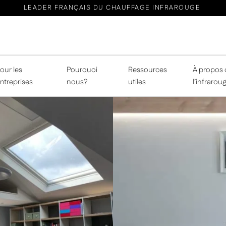
LEADER FRANÇAIS DU CHAUFFAGE INFRAROUGE
our les
Pourquoi
Ressources
À propos 
ntreprises
nous?
utiles
l’infrarou