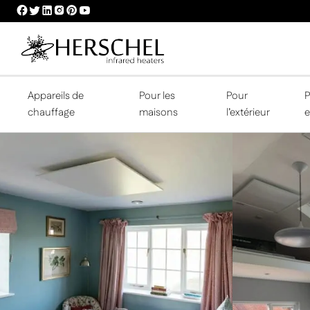
HERSCHEL
HERSCHEL
HERSCHEL
HERSCHEL
HERSCHEL
HERSCHEL
FACEBOOK
TWITTER
LINKEDIN
INSTAGRAM
PINTEREST
YOUTUBE
PROFILE
PROFILE
PROFILE
PROFILE
PROFILE
PROFILE
Appareils de
Pour les
Pour
P
chauffage
maisons
l’extérieur
e