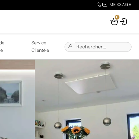
MESSAGE
0
Your
Basket
de
Service
Chercher:
Submit
ge
Clientèle
Site
Search