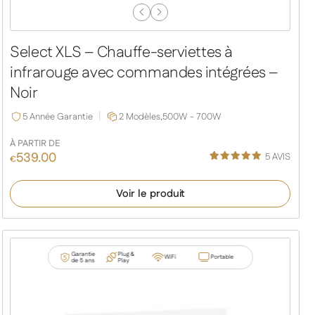
Previous
Next
Slide
Slide
Select XLS – Chauffe-serviettes à
infrarouge avec commandes intégrées –
Noir
5 Année Garantie
2 Modèles,
500W - 700W
À PARTIR DE
539.00
5
AVIS
€
Noté
4
5.00
sur 5
Voir le produit
basé sur
notations
client
Garantie
Plug &
WiFi
Portable
de 5 ans
Play