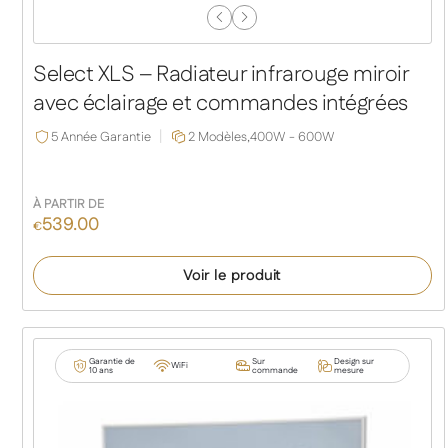
Previous
Next
Slide
Slide
Select XLS – Radiateur infrarouge miroir
avec éclairage et commandes intégrées
5 Année Garantie
2 Modèles,
400W - 600W
À PARTIR DE
539.00
€
Voir le produit
Garantie de
Sur
Design sur
WiFi
10 ans
commande
mesure