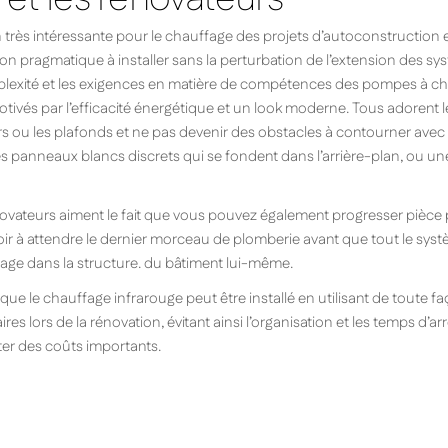
n très intéressante pour le chauffage des projets d’autoconstruction 
on pragmatique à installer sans la perturbation de l’extension des 
mplexité et les exigences en matière de compétences des pompes à ch
tivés par l’efficacité énergétique et un look moderne. Tous adorent l
rs ou les plafonds et ne pas devenir des obstacles à contourner ave
es panneaux blancs discrets qui se fondent dans l’arrière-plan, ou u
ovateurs aiment le fait que vous pouvez également progresser pièce p
r à attendre le dernier morceau de plomberie avant que tout le systèm
age dans la structure. du bâtiment lui-même.
 que le chauffage infrarouge peut être installé en utilisant de toute
es lors de la rénovation, évitant ainsi l’organisation et les temps d’a
iter des coûts importants.