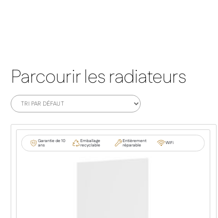
Parcourir les radiateurs
Garantie de 10
Emballage
Entièrement
WiFi
ans
recyclable
réparable