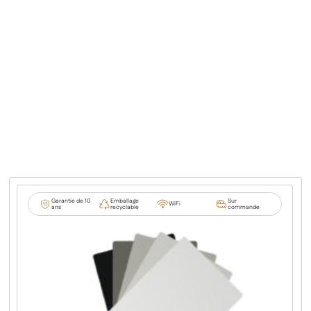
Garantie de 10
Emballage
Sur
WiFi
ans
recyclable
commande