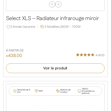
Previous
Next
Slide
Slide
Select XLS – Radiateur infrarouge miroir
5 Année Garantie
3 Modèles,
350W - 700W
À PARTIR DE
438.00
4
AVIS
€
Noté
1
5.00
sur 5
Voir le produit
basé sur
notation
client
Option
Garantie de 5
Options de
WiFi
encastrée au
ans
couleur
plafond