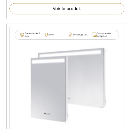
Voir le produit
Garantie de 5
Commandes
WiFi
Éclairage LED
ans
intégrées