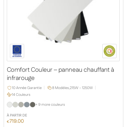
Comfort Couleur – panneau chauffant à
infrarouge
10 Année Garantie
8 Modèles,
215W - 1250W
14 Couleurs
+ 9 more couleurs
À PARTIR DE
719.00
€