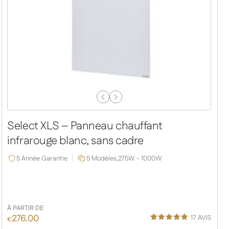
Previous
Next
Slide
Slide
Select XLS – Panneau chauffant
infrarouge blanc, sans cadre
5 Année Garantie
5 Modèles,
275W - 1000W
À PARTIR DE
276.00
17
AVIS
€
Noté
13